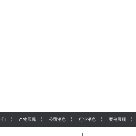
咱们
产物展现
公司消息
行业消息
案例展现
接洽咱们