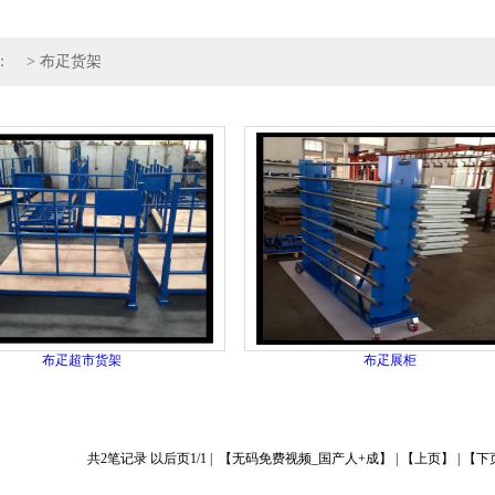
：
>
布疋货架
布疋超市货架
布疋展柜
共2笔记录 以后页1/1 | 【无码免费视频_国产人+成】 | 【上页】 | 【下